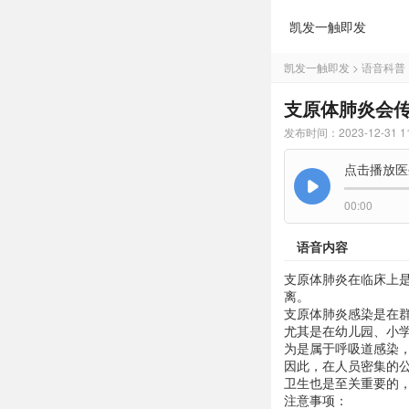
凯发一触即发
凯发一触即发
>
语音科普
支原体肺炎会传
发布时间：2023-12-31 11
点击播放医
00:00
语音内容
支原体肺炎在临床上
离。
支原体肺炎感染是在
尤其是在幼儿园、小
为是属于呼吸道感染
因此，在人员密集的
卫生也是至关重要的
注意事项：