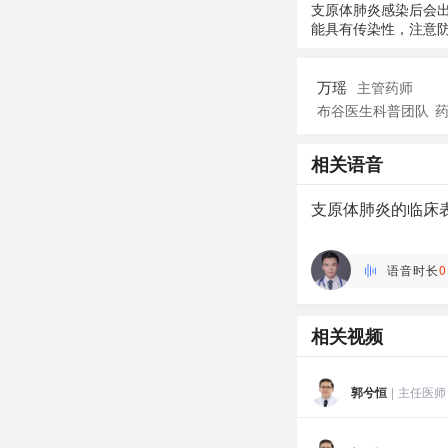
支原体肺炎感染后会
能具有传染性，注意
万瑶
主管药师
布谷医生科普团队
相关语音
支原体肺炎的临床
李红冬
副主任医师 | 全科 深圳
语音时长
0
相关视频
郭兮恒
|
主任医师