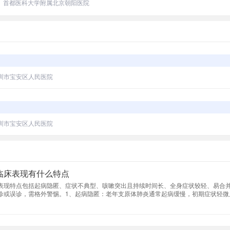
首都医科大学附属北京朝阳医院
圳市宝安区人民医院
圳市宝安区人民医院
临床表现有什么特点
表现特点包括起病隐匿、症状不典型、咳嗽突出且持续时间长、全身症状较轻、易合
诊或误诊，需格外警惕。1、起病隐匿：老年支原体肺炎通常起病缓慢，初期症状轻微