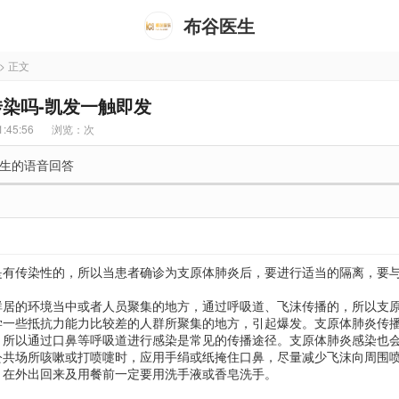
布谷医生
> 正文
染吗-凯发一触即发
:45:56
浏览：
次
生的语音回答
是有传染性的，所以当患者确诊为支原体肺炎后，要进行适当的隔离，要
群居的环境当中或者人员聚集的地方，通过呼吸道、飞沫传播的，所以支
学一些抵抗力能力比较差的人群所聚集的地方，引起爆发。支原体肺炎传
，所以通过口鼻等呼吸道进行感染是常见的传播途径。支原体肺炎感染也
公共场所咳嗽或打喷嚏时，应用手绢或纸掩住口鼻，尽量减少飞沫向周围
，在外出回来及用餐前一定要用洗手液或香皂洗手。