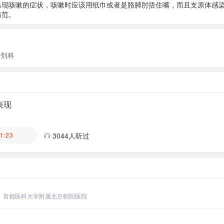
出现咳嗽的症状，咳嗽时应该用纸巾或者是胳膊肘捂住嘴，而且支原体感
防范。
药剂科
表现
市宝安区人民医院
1:23
3044人听过
首都医科大学附属北京朝阳医院