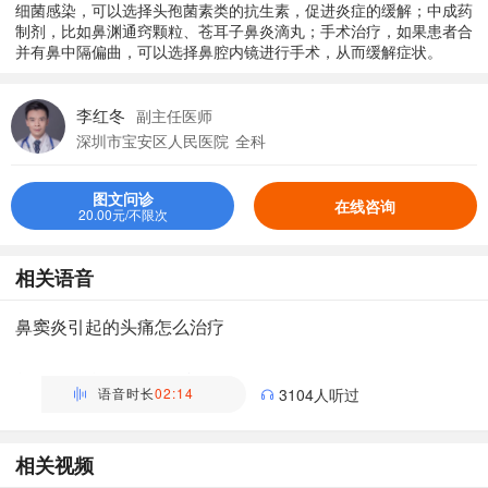
细菌感染，可以选择头孢菌素类的抗生素，促进炎症的缓解；中成药
制剂，比如鼻渊通窍颗粒、苍耳子鼻炎滴丸；手术治疗，如果患者合
并有鼻中隔偏曲，可以选择鼻腔内镜进行手术，从而缓解症状。
李红冬
副主任医师
深圳市宝安区人民医院
全科
图文问诊
在线咨询
20.00元/不限次
相关语音
鼻窦炎引起的头痛怎么治疗
万瑶
主管药师 | 药剂科 布谷医生科普团队
语音时长
02:14
3104人听过
相关视频