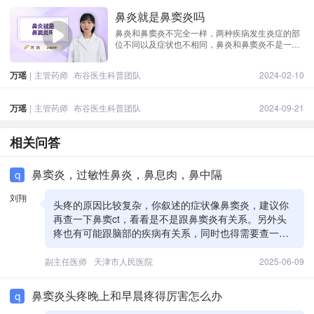
鼻炎就是鼻窦炎吗
鼻炎和鼻窦炎不完全一样，两种疾病发生炎症的部
位不同以及症状也不相同，鼻炎和鼻窦炎不是一回
事，鼻炎是一个广义的名字，而鼻窦炎是一个狭义
的名字。鼻炎主要是鼻腔的炎症，鼻窦炎是鼻窦炎
万瑶
|
主管药师
布谷医生科普团队
2024-02-10
症，当然这两者相互是有联系的。鼻炎有单纯性鼻
炎，而鼻窦炎往往都与鼻炎有关。
万瑶
|
主管药师
布谷医生科普团队
2024-09-21
相关问答
鼻窦炎，过敏性鼻炎，鼻息肉，鼻中隔
q
刘翔
头疼的原因比较复杂，你叙述的症状像鼻窦炎，建议你
再查一下鼻窦ct，看看是不是跟鼻窦炎有关系。另外头
疼也有可能跟脑部的疾病有关系，同时也得需要查一个
头颅的ct，除外脑部的疾病。另外头疼的原因还可以见
于血管性的原因(比如缺血），或者是神经性头疼，再有
副主任医师
天津市人民医院
2025-06-09
就是眼睛的散光、眼压高、青光眼等，这些都有可能造
成头疼，得需要具体再查一下原因，然后具体原因具体
鼻窦炎头疼晚上和早晨疼得厉害怎么办
q
分析，再具体治疗。