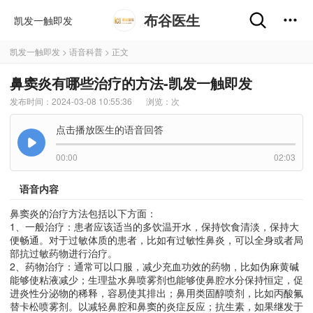
布谷医生
凯发一触即发
凯发一触即发
>
语音科普
> 正文
鼻窦炎有哪些治疗的方法-凯发一触即发
发布时间：2024-03-08 10:55:36
浏览：
次
点击播放医生的语音回答
00:00
02:03
语音内容
鼻窦炎的治疗方法包括以下方面：
1、一般治疗：患者应该适当的多饮温开水，保持饮食清淡，保持大
便畅通。对于过敏体质的患者，比如有过敏性鼻炎，可以全身或者局
部抗过敏药物进行治疗。
2、药物治疗：通常可以口服，减少充血功效的药物，比如伪麻黄碱
能够使粘液减少；生理盐水鼻喷雾剂也能够使鼻腔水分保持恒定，促
进炎性分泌物的稀释，容易使其排出；鼻用类固醇喷剂，比如丙酸氟
替卡松喷雾剂。以减轻鼻腔和鼻窦的炎症反应；抗生素，如果继发于