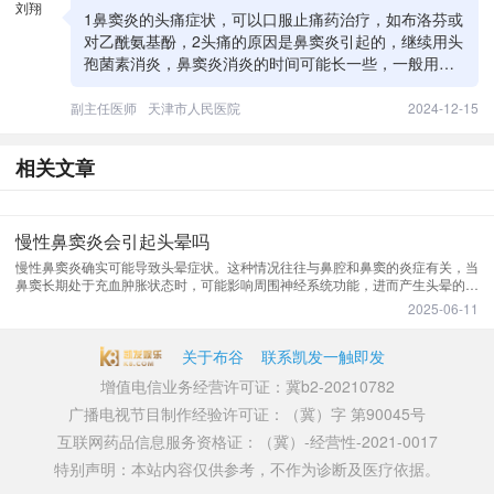
刘翔
1鼻窦炎的头痛症状，可以口服止痛药治疗，如布洛芬或
对乙酰氨基酚，2头痛的原因是鼻窦炎引起的，继续用头
孢菌素消炎，鼻窦炎消炎的时间可能长一些，一般用药
一到两周，如果没有把握可以咨询医生，如果鼻腔严
重，可以输液消炎，3建议加氨溴索口服液，用布地奈德
副主任医师
天津市人民医院
2024-12-15
鼻喷剂喷鼻治疗。
相关文章
慢性鼻窦炎会引起头晕吗
慢性鼻窦炎确实可能导致头晕症状。这种情况往往与鼻腔和鼻窦的炎症有关，当
鼻窦长期处于充血肿胀状态时，可能影响周围神经系统功能，进而产生头晕的不
适感。鼻窦是位于面部骨骼中的空腔，与鼻腔相连。当发生慢性炎症时，黏膜持
2025-06-11
续肿胀可能压迫邻近的神经末梢。这种刺激通过三叉神经
关于布谷
联系凯发一触即发
增值电信业务经营许可证：冀b2-20210782
广播电视节目制作经验许可证：（冀）字 第90045号
互联网药品信息服务资格证：（冀）-经营性-2021-0017
特别声明：本站内容仅供参考，不作为诊断及医疗依据。