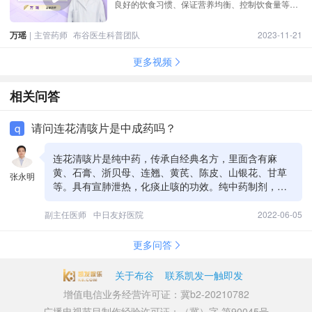
良好的饮食习惯、保证营养均衡、控制饮食量等。
除了饮食控制，肥胖症患者还可以选择适合自己的
运动方式，如散步、慢跑、游泳、骑车等。运动可
万瑶
|
主管药师
布谷医生科普团队
2023-11-21
以帮助消耗热量，增强身体代谢功能，促进体重的
下降。
更多视频
相关问答
请问连花清咳片是中成药吗？
q
连花清咳片是纯中药，传承自经典名方，里面含有麻
黄、石膏、浙贝母、连翘、黄芪、陈皮、山银花、甘草
张永明
等。具有宣肺泄热，化痰止咳的功效。纯中药制剂，无
不良反应，没有依赖性，对身体没伤害。服药期间关注
一下心率变化，如出现心动过速需要停药。
副主任医师
中日友好医院
2022-06-05
更多问答
关于布谷
联系凯发一触即发
增值电信业务经营许可证：冀b2-20210782
广播电视节目制作经验许可证：（冀）字 第90045号