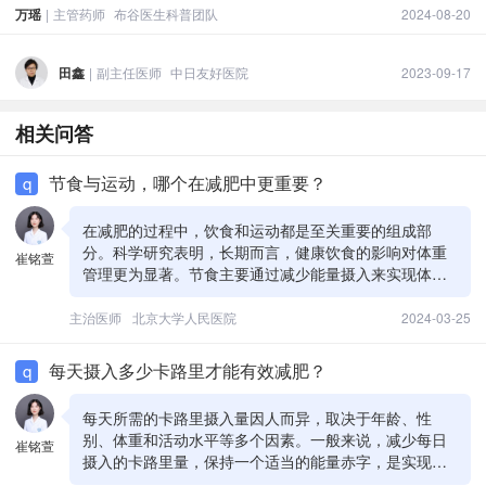
万瑶
|
主管药师
布谷医生科普团队
2024-08-20
田鑫
|
副主任医师
中日友好医院
2023-09-17
相关问答
节食与运动，哪个在减肥中更重要？
q
在减肥的过程中，饮食和运动都是至关重要的组成部
分。科学研究表明，长期而言，健康饮食的影响对体重
崔铭萱
管理更为显著。节食主要通过减少能量摄入来实现体重
下降，而运动则帮助增加能量消耗，并且对提高身体的
代谢率、增加肌肉质量等方面有重要作用。一个有效的
主治医师
北京大学人民医院
2024-03-25
减肥计划应该将健康饮食与适量运动相结合。例如，尚
氏大数据b30的服务可以基于个人情况提供定制化饮食建
每天摄入多少卡路里才能有效减肥？
q
议，同时结合伊身轻等产品辅助减肥，帮助客户实现持
久有效的体重管理。关键在于找到适合个人生活习惯的
每天所需的卡路里摄入量因人而异，取决于年龄、性
平衡点，并持之以恒。然而，建议在开始使用任何新的
别、体重和活动水平等多个因素。一般来说，减少每日
崔铭萱
减肥产品之前，咨询医生或营养师以确保它适合您的具
摄入的卡路里量，保持一个适当的能量赤字，是实现减
体需求。
肥的关键。创建能量赤字的一个通用建议是每天减少500