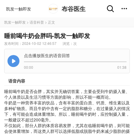
布谷医生
凯发一触即发
凯发一触即发
>
语音科普
> 正文
睡前喝牛奶会胖吗-凯发一触即发
发布时间：2024-10-02 12:46:57
浏览：
次
点击播放医生的语音回答
00:00
01:38
语音内容
睡前喝牛奶是否会胖，其实并无确切答案，主要会受到牛奶摄入量、
个人体质以及生活习惯等方面的影响，所以不能一概而论。
牛奶是一种营养丰富的饮品，含有丰富的蛋白质、钙质、维生素以及
多种矿物质。而且牛奶中含有一定的脂肪和糖分，在过量摄入的情况
下，有可能会造成体重增加。所以，睡前喝牛奶时，应控制摄入量，
一般建议不超过200毫升。
不仅如此，部分人群的体质容易发胖，尤其在临睡前喝牛奶，则可能
会使体重增加，而这类人群可以选择低脂或脱脂牛奶来减少脂肪的摄