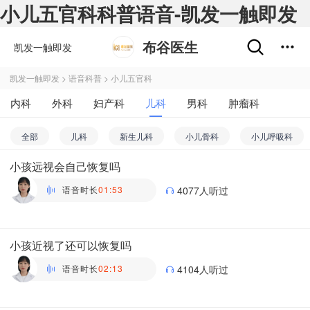
小儿五官科科普语音-凯发一触即发
布谷医生
凯发一触即发
凯发一触即发
>
语音科普
>
小儿五官科
内科
外科
妇产科
儿科
男科
肿瘤科
不孕不育
五官科
精神心理科
皮肤性病科
全部
儿科
新生儿科
小儿骨科
小儿呼吸科
中医科
医学影像和放射治疗科
药剂科
其他
小孩远视会自己恢复吗
小儿消化科
小儿内分泌科
小儿皮肤科
小儿心内科
语音时长
01:53
4077人听过
小儿心外科
小儿血液科
小儿五官科
小儿内科
万瑶
主管药师 | 药剂科 布谷医生科普团队
小孩近视了还可以恢复吗
语音时长
02:13
4104人听过
万瑶
主管药师 | 药剂科 布谷医生科普团队