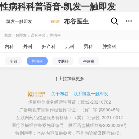
性病科科普语音-凯发一触即发
布谷医生
凯发一触即发
凯发一触即发
>
语音科普
>
性病科
内科
外科
妇产科
儿科
男科
肿瘤科
不孕不育
五官科
精神心理科
皮肤性病科
全部
性病科
皮肤科
牛皮癣
中医科
医学影像和放射治疗科
药剂科
其他
↑上拉加载更多
关于布谷
联系凯发一触即发
增值电信业务经营许可证：冀b2-20210782
广播电视节目制作经验许可证：（冀）字 第90045号
互联网药品信息服务资格证：（冀）-经营性-2021-0017
医疗器械经营备案凭证编号：冀石药监械经营备20230329号
特别声明：本站内容仅供参考，不作为诊断及医疗依据。