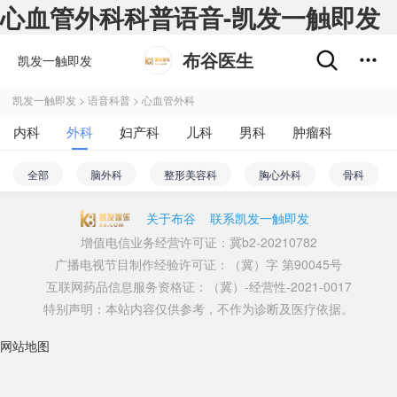
心血管外科科普语音-凯发一触即发
布谷医生
凯发一触即发
凯发一触即发
>
语音科普
>
心血管外科
内科
外科
妇产科
儿科
男科
肿瘤科
不孕不育
五官科
精神心理科
皮肤性病科
全部
脑外科
整形美容科
胸心外科
骨科
中医科
医学影像和放射治疗科
药剂科
其他
疼痛科
麻醉科
烧伤外科
神经外科
关于布谷
联系凯发一触即发
增值电信业务经营许可证：冀b2-20210782
心血管外科
乳腺外科
泌尿外科
肝胆外科
广播电视节目制作经验许可证：（冀）字 第90045号
肛肠外科
血管外科
普外科
手足外科
互联网药品信息服务资格证：（冀）-经营性-2021-0017
特别声明：本站内容仅供参考，不作为诊断及医疗依据。
网站地图