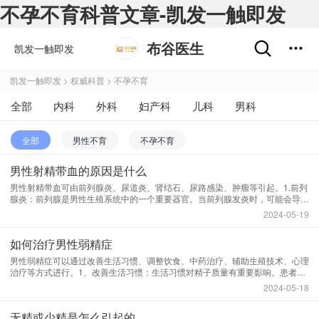
不孕不育科普文章-凯发一触即发
布谷医生
凯发一触即发
凯发一触即发
>
权威科普
>
不孕不育
全部
内科
外科
妇产科
儿科
男科
肿瘤科
不孕不育
五官科
精神心理科
全部
男性不育
不孕不育
皮肤性病科
中医科
中西医结合科
男性射精带血的原因是什么
男性射精带血可由前列腺炎、尿道炎、肾结石、尿路感染、肿瘤等引起。1.前列
医学影像和放射治疗科
药剂科
其他
腺炎：前列腺是男性生殖系统中的一个重要器官。当前列腺发炎时，可能会导致
射精带血。2.尿道炎：尿道是连接泌尿系统和生殖系统的通道，当尿道发炎时，
2024-05-19
也可能导致射精带血。3.肾结石：肾结石是一种常见的泌尿系统疾病。当结石从
肾脏通过尿道排出时，可能会刺激尿道和前列腺，引起射精带血的症状。4.尿路
如何治疗男性弱精症
感染：尿路
男性弱精症可以通过改善生活习惯、调整饮食、中药治疗、辅助生殖技术、心理
治疗等方式进行。1、改善生活习惯：生活习惯对精子质量有重要影响。患者可
以通过戒烟、限制饮酒、避免过度劳累、保持良好的睡眠来改善生活习惯，从而
2024-05-18
提高精子质量。2、调整饮食：合理的饮食对缓解男性弱精症也起着重要的作
用。建议患者增加富含维生素和矿物质的食物，如蔬菜、水果、坚果和鱼，以减
无精或少精是怎么引起的
少高糖、高脂肪