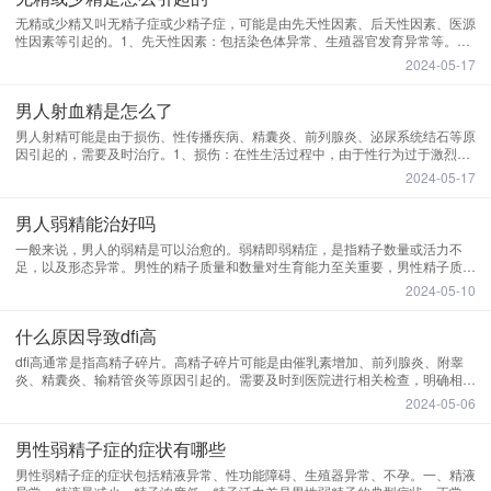
无精或少精又叫无精子症或少精子症，可能是由先天性因素、后天性因素、医源
性因素等引起的。1、先天性因素：包括染色体异常、生殖器官发育异常等。这
类问题通常很难改变，需要专业医生的帮助。2、后天因素：这些问题可能与生
2024-05-17
活习惯、环境因素等有关。例如，长期熬夜、吸烟、酗酒等不良生活习惯会影响
精子的数量和质量；此外，精索静脉曲张、免疫因素等疾病也可能导致无精子症
男人射血精是怎么了
或少精子症。
男人射精可能是由于损伤、性传播疾病、精囊炎、前列腺炎、泌尿系统结石等原
因引起的，需要及时治疗。1、损伤：在性生活过程中，由于性行为过于激烈或
不当，可能导致输精管或尿道损伤，导致精液中带血。2、性传播疾病：如非淋
2024-05-17
菌性尿道炎、淋病等，也可能导致精液中的血液，些感染通常伴有尿道疼痛、尿
频、尿急等症状。3、精囊炎：精囊是储存和输送精子的器官，精囊炎可能导致
男人弱精能治好吗
精液中的血液
一般来说，男人的弱精是可以治愈的。弱精即弱精症，是指精子数量或活力不
足，以及形态异常。男性的精子质量和数量对生育能力至关重要，男性精子质量
受遗传、环境、生活习惯等多种因素影响。在治疗弱精症时，首要目标是通过改
2024-05-10
善生活习惯和饮食来增加精子的数量和活力，要摄入富含维生素c、e、锌、硒
等营养食品，如新鲜水果、蔬菜、坚果等。此外，还需要减少咖啡因和酒精的摄
什么原因导致dfi高
入。同时，保持
dfi高通常是指高精子碎片。高精子碎片可能是由催乳素增加、前列腺炎、附睾
炎、精囊炎、输精管炎等原因引起的。需要及时到医院进行相关检查，明确相关
原因，选择合理的治疗措施。1、泌乳素增加：如果甲状腺素分泌过多或下丘脑
2024-05-06
垂体功能过多，可能会增加泌乳素异常，通常会使精子碎片异常高。建议在医生
的指导下及时使用甲磺酸溴隐亭片、卡麦角林片、盐酸喹高利特片等多巴胺受体
男性弱精子症的症状有哪些
激动剂，在一
男性弱精子症的症状包括精液异常、性功能障碍、生殖器异常、不孕。一、精液