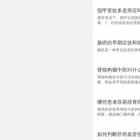
指甲竖纹多是癌症
通常情况下，指甲出现竖
康。1、外伤或其他生理
于营养不良或其他健康问
时调整生活习惯，保持健
常变化。这种情况下，应
肠癌的早期症状和
肠癌是一种常见的恶性肿
肾错构瘤中医叫什
肾错构瘤在中医中没有相
瘤。肾血管平滑肌脂肪瘤
等检查明确了病因。如果
哪些患者容易得胃
胃癌的发病率增加与多种
因素，感染幽门螺杆菌，
体，胃癌的风险相对较高
险。此外，常吃霉变食物
如何判断肝癌血管