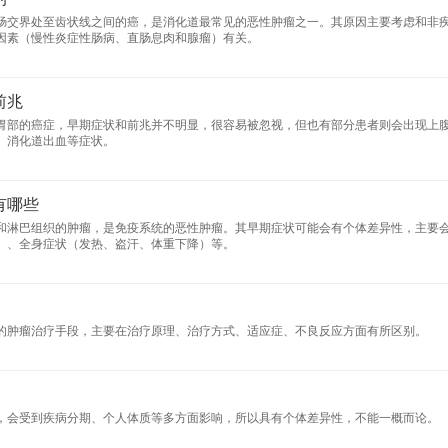
肠交界处至齿状线之间的癌，是消化道最常见的恶性肿瘤之一。其原因主要考虑和非
因素（慢性炎症性肠病、直肠息肉和腺瘤）有关。
前兆
胃部的癌症，早期症状和前兆并不明显，很容易被忽视，但也有部分患者则会出现上
、消化道出血等症状。
有哪些
和淋巴组织的肿瘤，是免疫系统的恶性肿瘤。其早期症状可能会有个体差异性，主要
）、全身症状（发热、盗汗、体重下降）等。
的肿瘤治疗手段，主要在治疗原理、治疗方式、适应症、不良反应方面有所区别。
，会受到疾病分期、个人体质等多方面影响，所以具有个体差异性，不能一概而论。