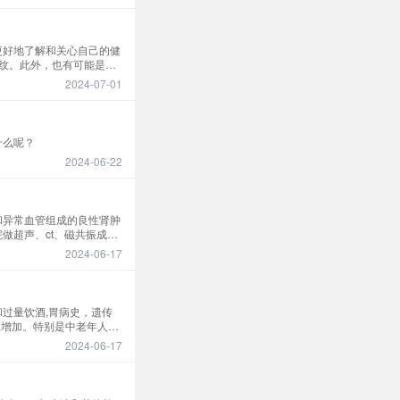
更好地了解和关心自己的健
纹。此外，也有可能是由
出现竖纹。这时候应该及
2024-07-01
用等都可能造成指甲的异
完全排除患上癌症的可能性
什么呢？
2024-06-22
和异常血管组成的良性肾肿
做超声、ct、磁共振成像
临床症状、出血倾向或肿瘤
2024-06-17
过量饮酒,胃病史，遗传
应增加。特别是中老年人群
等疾病，增加患胃癌的风
2024-06-17