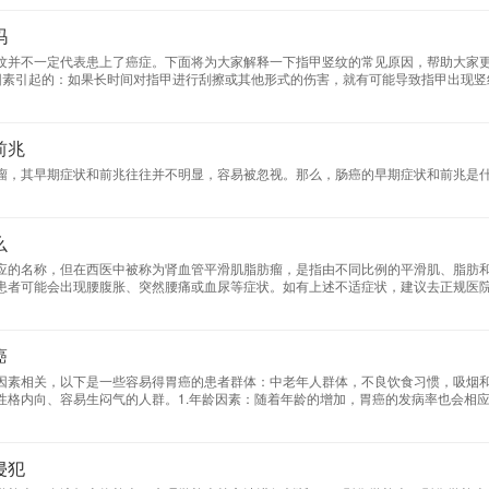
吗
纹并不一定代表患上了癌症。下面将为大家解释一下指甲竖纹的常见原因，帮助大家
因素引起的：如果长时间对指甲进行刮擦或其他形式的伤害，就有可能导致指甲出现竖
题造成的。2、亚健康状态：比如长期处于压力大、作息不规律等情况下，指甲有可能
康的生活方式。3、某些疾病和药物影响：比如一些慢性疾病、感染性疾病或药物副作
该及时就医，找到病因并进行相应的治疗。指甲竖纹多并不一定代表癌症，但也不能
前兆
瘤，其早期症状和前兆往往并不明显，容易被忽视。那么，肠癌的早期症状和前兆是
么
应的名称，但在西医中被称为肾血管平滑肌脂肪瘤，是指由不同比例的平滑肌、脂肪
患者可能会出现腰腹胀、突然腰痛或血尿等症状。如有上述不适症状，建议去正规医院
检查结果显示肿瘤直径＜4cm且无临床症状的，可定期随访、观察、保守治疗；对于
癌
因素相关，以下是一些容易得胃癌的患者群体：中老年人群体，不良饮食习惯，吸烟和
性格内向、容易生闷气的人群。1.年龄因素：随着年龄的增加，胃癌的发病率也会相
。2.不良饮食习惯：高盐、高脂、高蛋白质、低纤维的饮食习惯容易引起胃炎、萎缩
、腌制、熏制的食品也会增加胃癌的风险。
侵犯