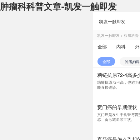
肿瘤科科普文章-凯发一触即发
凯发一触即发
凯发一触即发
>
权威科普
全部
内科
外
皮肤性病科
中医
全部
肿瘤妇科
糖链抗原72-4高
肿瘤综合
肿瘤
糖链抗原72-4高，也称
能直接确诊。
贲门癌的早期症状
贲门癌是发生于食管与胃
感、食欲减退等症状。
直肠癌是怎么引起