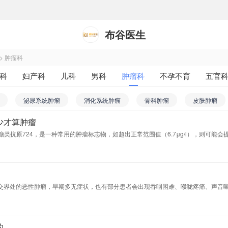
布谷医生
>
肿瘤科
科
妇产科
儿科
男科
肿瘤科
不孕不育
五官
科
中西医结合科
医学影像和放射治疗科
药剂科
其
泌尿系统肿瘤
消化系统肿瘤
骨科肿瘤
皮肤肿瘤
多少才算肿瘤
内科
肿瘤外科
放疗科
为糖类抗原724，是一种常用的肿瘤标志物，如超出正常范围值（6.7μg/l），则可能
交界处的恶性肿瘤，早期多无症状，也有部分患者会出现吞咽困难、喉咙疼痛、声音
的