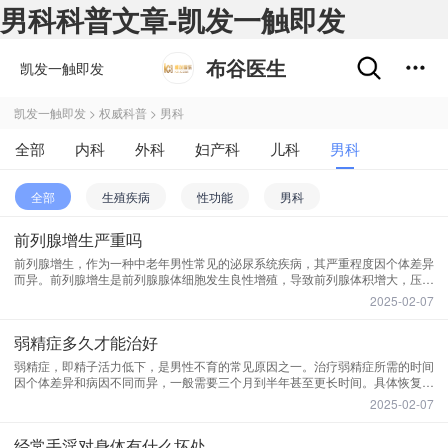
男科科普文章-凯发一触即发
布谷医生
凯发一触即发
凯发一触即发
>
权威科普
>
男科
全部
内科
外科
妇产科
儿科
男科
肿瘤科
不孕不育
五官科
精神心理科
全部
生殖疾病
性功能
男科
皮肤性病科
中医科
中西医结合科
前列腺增生严重吗
前列腺增生，作为一种中老年男性常见的泌尿系统疾病，其严重程度因个体差异
医学影像和放射治疗科
药剂科
其他
而异。前列腺增生是前列腺腺体细胞发生良性增殖，导致前列腺体积增大，压迫
尿道，引起排尿困难等症状。轻度前列腺增生通常并不严重。早期症状可能仅表
2025-02-07
现为夜尿增多，一般不会影响患者的正常生活。这一阶段
弱精症多久才能治好
弱精症，即精子活力低下，是男性不育的常见原因之一。治疗弱精症所需的时间
因个体差异和病因不同而异，一般需要三个月到半年甚至更长时间。具体恢复时
间取决于病情的严重程度、治疗方法以及患者的身体状况。弱精症的治疗是一个
2025-02-07
系统工程，需要从多个方面入手。生活习惯的调整是治疗
经常手淫对身体有什么坏处