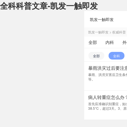
全科科普文章-凯发一触即发
凯发一触即发
凯发一触即发
>
权威科普
全部
内科
外
中医科
医学影像
全部
全科
暴雨洪灾过后要注
暴雨、洪涝灾害后卫生条
等。
病人转重症怎么办
首先应准确识别重症，如
38.5℃，超过3天。3
出现头痛、头晕、心慌、