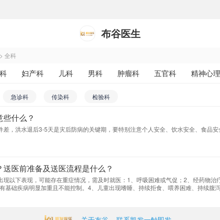
布谷医生
>
全科
科
妇产科
儿科
男科
肿瘤科
五官科
精神心
和放射治疗科
药剂科
其他
急诊科
传染科
检验科
意些什么？
件差，洪水退后3-5天是灾后防病的关键期，要特别注意个人安全、饮水安全、食品安
？送医前准备及送医流程是什么？
出现以下表现，可能存在重症情况，需及时就医：1、呼吸困难或气促；2、经药物治
、原有基础疾病明显加重且不能控制。4、儿童出现嗜睡、持续拒食、喂养困难、持续腹
憋气等症状，或出现腹痛、阴道出血或流液、胎动异常等情况。
关于布谷
联系凯发一触即发