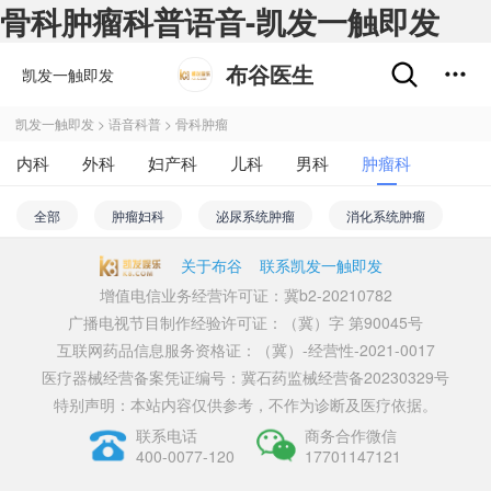
骨科肿瘤科普语音-凯发一触即发
布谷医生
凯发一触即发
凯发一触即发
>
语音科普
>
骨科肿瘤
内科
外科
妇产科
儿科
男科
肿瘤科
不孕不育
五官科
精神心理科
皮肤性病科
全部
肿瘤妇科
泌尿系统肿瘤
消化系统肿瘤
中医科
医学影像和放射治疗科
药剂科
其他
免疫系统肿瘤
骨科肿瘤
颅脑肿瘤
呼吸系统肿瘤
关于布谷
联系凯发一触即发
增值电信业务经营许可证：冀b2-20210782
血液系统肿瘤
肿瘤综合
肿瘤内科
肿瘤外科
广播电视节目制作经验许可证：（冀）字 第90045号
互联网药品信息服务资格证：（冀）-经营性-2021-0017
放疗科
医疗器械经营备案凭证编号：冀石药监械经营备20230329号
特别声明：本站内容仅供参考，不作为诊断及医疗依据。
联系电话
商务合作微信
400-0077-120
17701147121