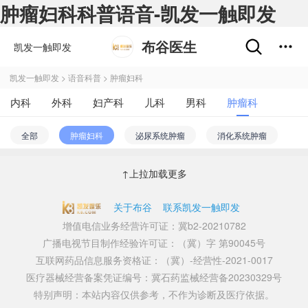
肿瘤妇科科普语音-凯发一触即发
布谷医生
凯发一触即发
凯发一触即发
>
语音科普
>
肿瘤妇科
内科
外科
妇产科
儿科
男科
肿瘤科
不孕不育
五官科
精神心理科
皮肤性病科
全部
肿瘤妇科
泌尿系统肿瘤
消化系统肿瘤
中医科
医学影像和放射治疗科
药剂科
其他
免疫系统肿瘤
骨科肿瘤
颅脑肿瘤
呼吸系统肿瘤
↑上拉加载更多
血液系统肿瘤
肿瘤综合
肿瘤内科
肿瘤外科
关于布谷
联系凯发一触即发
放疗科
增值电信业务经营许可证：冀b2-20210782
广播电视节目制作经验许可证：（冀）字 第90045号
互联网药品信息服务资格证：（冀）-经营性-2021-0017
医疗器械经营备案凭证编号：冀石药监械经营备20230329号
特别声明：本站内容仅供参考，不作为诊断及医疗依据。