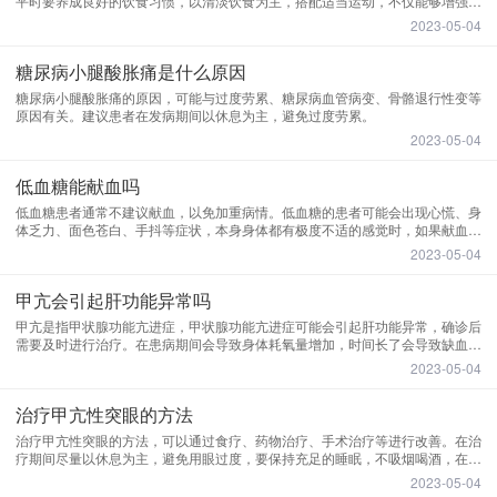
平时要养成良好的饮食习惯，以清淡饮食为主，搭配适当运动，不仅能够增强体
质，还可以控制体重。
2023-05-04
糖尿病小腿酸胀痛是什么原因
糖尿病小腿酸胀痛的原因，可能与过度劳累、糖尿病血管病变、骨骼退行性变等
原因有关。建议患者在发病期间以休息为主，避免过度劳累。
2023-05-04
低血糖能献血吗
低血糖患者通常不建议献血，以免加重病情。低血糖的患者可能会出现心慌、身
体乏力、面色苍白、手抖等症状，本身身体都有极度不适的感觉时，如果献血可
能会加重病情，不建议献血，可以在血糖恢复平稳一段时间后再献血。
2023-05-04
甲亢会引起肝功能异常吗
甲亢是指甲状腺功能亢进症，甲状腺功能亢进症可能会引起肝功能异常，确诊后
需要及时进行治疗。在患病期间会导致身体耗氧量增加，时间长了会导致缺血缺
氧甚至肝脏缺乏营养，使体内的脂肪和蛋白质、胆色素的代谢发生障碍，从而造
2023-05-04
成肝细胞脂肪变性坏死，引发肝功能异常。
治疗甲亢性突眼的方法
治疗甲亢性突眼的方法，可以通过食疗、药物治疗、手术治疗等进行改善。在治
疗期间尽量以休息为主，避免用眼过度，要保持充足的睡眠，不吸烟喝酒，在休
息的过程中有助于身体尽快恢复。
2023-05-04