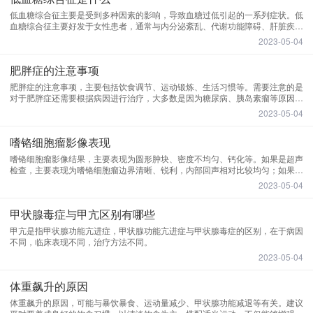
低血糖综合征主要是受到多种因素的影响，导致血糖过低引起的一系列症状。低
血糖综合征主要好发于女性患者，通常与内分泌紊乱、代谢功能障碍、肝脏疾
病、肿瘤等原因有关，期间会导致体内血糖浓度过低，一般会低于正常值
2023-05-04
3.36mmol/l。一般会刺激大脑交感神经过度兴奋，导致患者出现多汗、身体无
力、饥饿、面色苍白、心悸气短、恶心呕吐、四肢发凉等现象。
肥胖症的注意事项
肥胖症的注意事项，主要包括饮食调节、运动锻炼、生活习惯等。需要注意的是
对于肥胖症还需要根据病因进行治疗，大多数是因为糖尿病、胰岛素瘤等原因造
成，期间还要在医生的指导下搭配药物进行控制，比如盐酸二甲双胍片、阿托伐
2023-05-04
他汀钙片等。
嗜铬细胞瘤影像表现
嗜铬细胞瘤影像结果，主要表现为圆形肿块、密度不均匀、钙化等。如果是超声
检查，主要表现为嗜铬细胞瘤边界清晰、锐利，内部回声相对比较均匀；如果是
磁共振检查，主要表现为信号不均匀，如果有出血的情况，还会出现高信号的表
2023-05-04
现；如果是ct检查，主要表现为肿瘤周围出现低密度影，质地不均匀，边界清
晰，扫描时还会发现有明显的强化病灶。
甲状腺毒症与甲亢区别有哪些
甲亢是指甲状腺功能亢进症，甲状腺功能亢进症与甲状腺毒症的区别，在于病因
不同，临床表现不同，治疗方法不同。
2023-05-04
体重飙升的原因
体重飙升的原因，可能与暴饮暴食、运动量减少、甲状腺功能减退等有关。建议