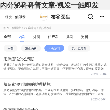
内分泌科科普文章-凯发一触即发
布谷医生
凯发一触即发
凯发一触即发
>
权威科普
>
内分泌科
全部
内科
外科
妇产科
儿科
男科
肿瘤科
五官科
精神心理科
皮肤性病科
中医科
全部
消化内科
内分泌科
风湿免疫科
医学影像和放射治疗科
药剂科
其他
肥胖症该怎么预防
呼吸内科
肾内科
普通内科
心血管内科
肥胖症在临床上一般可以通过饮食调整、运动锻炼、养成良好的生活习惯等方式
进行预防。要做到持之以恒，不能半途而废，还要调整好心态，避免过度紧张、
神经内科
焦虑。
2023-05-04
胰岛素治疗期间的护理措施
胰岛素的治疗期间的护理措施，主要包括血糖监测、按时用药、做好消毒工作
等。在注射胰岛素期间，还要调整好饮食结构，尽量以清淡的食物为主，避免进
食高糖分的食物，以免影响治疗效果。
2023-05-04
低血糖综合征是什么