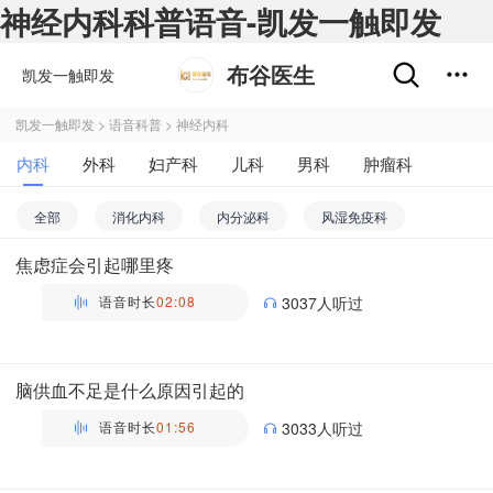
神经内科科普语音-凯发一触即发
布谷医生
凯发一触即发
凯发一触即发
>
语音科普
>
神经内科
内科
外科
妇产科
儿科
男科
肿瘤科
不孕不育
五官科
精神心理科
皮肤性病科
全部
消化内科
内分泌科
风湿免疫科
中医科
医学影像和放射治疗科
药剂科
其他
焦虑症会引起哪里疼
呼吸内科
肾内科
血液内科
感染内科
语音时长
02:08
3037人听过
老年病科
普通内科
心血管内科
神经内科
万瑶
肝病科
主管药师 | 药剂科 布谷医生科普团队
脑供血不足是什么原因引起的
语音时长
01:56
3033人听过
万瑶
主管药师 | 药剂科 布谷医生科普团队