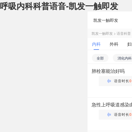
呼吸内科科普语音-凯发一触即发
凯发一触即发
凯发一触即发
>
语音科普
内科
外科
妇
皮肤性病科
中医
全部
消化内科
肺栓塞能治好吗
老年病科
普通
语音时长
0
万瑶
主管药师 | 药剂科 布谷
急性上呼吸道感染
语音时长
0
万瑶
主管药师 | 药剂科 布谷