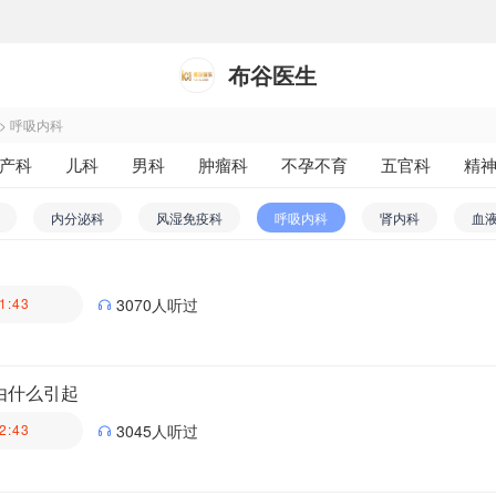
布谷医生
>
呼吸内科
产科
儿科
男科
肿瘤科
不孕不育
五官科
精
科
医学影像和放射治疗科
药剂科
其他
内分泌科
风湿免疫科
呼吸内科
肾内科
血
内科
心血管内科
神经内科
肝病科
1:43
3070人听过
医生科普团队
由什么引起
2:43
3045人听过
医生科普团队