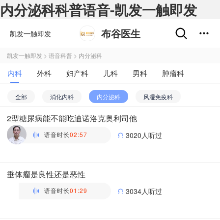
内分泌科科普语音-凯发一触即发
布谷医生
凯发一触即发
凯发一触即发
>
语音科普
>
内分泌科
内科
外科
妇产科
儿科
男科
肿瘤科
不孕不育
五官科
精神心理科
皮肤性病科
全部
消化内科
内分泌科
风湿免疫科
中医科
医学影像和放射治疗科
药剂科
其他
2型糖尿病能不能吃迪诺洛克奥利司他
呼吸内科
肾内科
血液内科
感染内科
语音时长
02:57
3020人听过
老年病科
普通内科
心血管内科
神经内科
吴彦
肝病科
主任医师 | 心血管内科 北京大学人民医院
垂体瘤是良性还是恶性
语音时长
01:29
3034人听过
万瑶
主管药师 | 药剂科 布谷医生科普团队