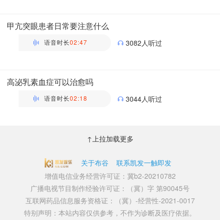
万瑶
主管药师 | 药剂科 布谷医生科普团队
甲亢突眼患者日常要注意什么
语音时长
02:47
3082人听过
万瑶
主管药师 | 药剂科 布谷医生科普团队
高泌乳素血症可以治愈吗
语音时长
02:18
3044人听过
万瑶
主管药师 | 药剂科 布谷医生科普团队
↑上拉加载更多
关于布谷
联系凯发一触即发
增值电信业务经营许可证：冀b2-20210782
广播电视节目制作经验许可证：（冀）字 第90045号
互联网药品信息服务资格证：（冀）-经营性-2021-0017
特别声明：本站内容仅供参考，不作为诊断及医疗依据。